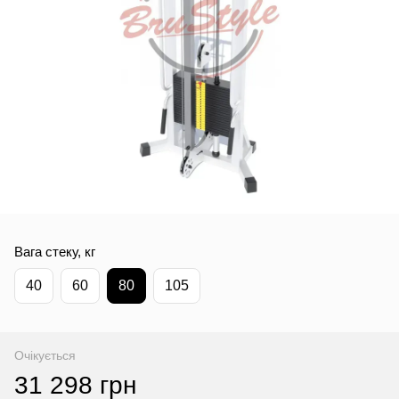
Вага стеку, кг
40
60
80
105
Очікується
31 298 грн