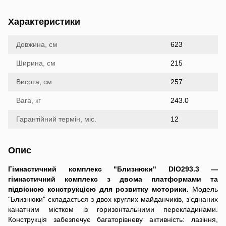
Характеристики
Довжина, см
623
Ширина, см
215
Висота, см
257
Вага, кг
243.0
Гарантійний термін, міс.
12
Опис
Гімнастичний комплекс "Близнюки" DIO293.3 —
гімнастичний комплекс з двома платформами та
підвісною конструкцією для розвитку моторики.
Модель
"Близнюки" складається з двох круглих майданчиків, з’єднаних
канатним містком із горизонтальними перекладинами.
Конструкція забезпечує багаторівневу активність: лазіння,