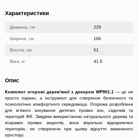
Характеристики
Довжина, см
229
Ширина, см
160
Висота, см
51
Вага, кг
41.0
Опис
Комплект огорожі дерев'яної з декором WP901.1
— це не
просто паркан, а інструмент для створення безпечного та
психологічно комфортного середовища. Огорожа розроблена
для м’якого зонування дитячих ігрових зон, садочків та
територій ЖК. Завдяки використанню натурального дерева та
яскравих ігрових акцентів, вона візуально відокремлює
територію, не створюючи при цьому відчуття замкненого
простору.