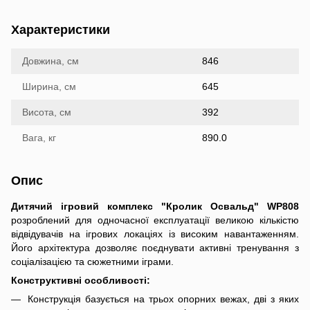
Характеристики
Довжина, см
846
Ширина, см
645
Висота, см
392
Вага, кг
890.0
Опис
Дитячий ігровий комплекс "Кролик Освальд" WP808
розроблений для одночасної експлуатації великою кількістю
відвідувачів на ігрових локаціях із високим навантаженням.
Його архітектура дозволяє поєднувати активні тренування з
соціалізацією та сюжетними іграми.
Конструктивні особливості:
Конструкція базується на трьох опорних вежах, дві з яких