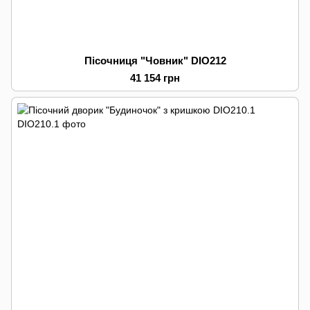
Пісочниця "Човник" DIO212
41 154 грн