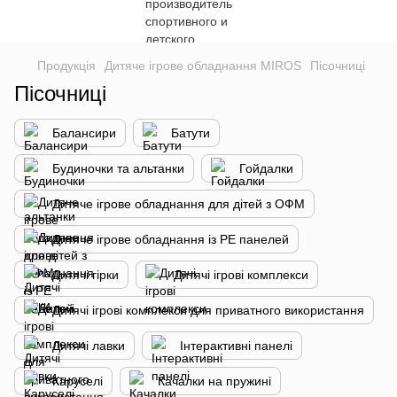
Продукція
Дитяче ігрове обладнання MIROS
Пісочниці
Пісочниці
Балансири
Батути
Будиночки та альтанки
Гойдалки
Дитяче ігрове обладнання для дітей з ОФM
Дитяче ігрове обладнання із РЕ панелей
Дитячі гірки
Дитячі ігрові комплекси
Дитячі ігрові комплекси для приватного використання
Дитячі лавки
Інтерактивні панелі
Каруселі
Качалки на пружині