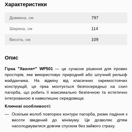
Характеристики
Довжина, см
797
Ширина, см
114
Висота, см
109
Опис
Гірка "Хвиля+" WP501
— це сучасне рішення для ігрових
просторів, яке використовує природний або штучний рельєф
майданчика. На відміну від класичних окремостоячих
конструкцій, ця гірка монтується безпосередньо на схил
пагорба, що робить її максимально безпечною та естетично
інтегрованою в навколишнє середовище.
Ключові особливості:
Оскільки жолоб повторює контури пагорба, ризик падіння з
висоти зведений до мінімуму. Це дозволяє дітям
насолоджуватися довгим спуском без зайвого страху.