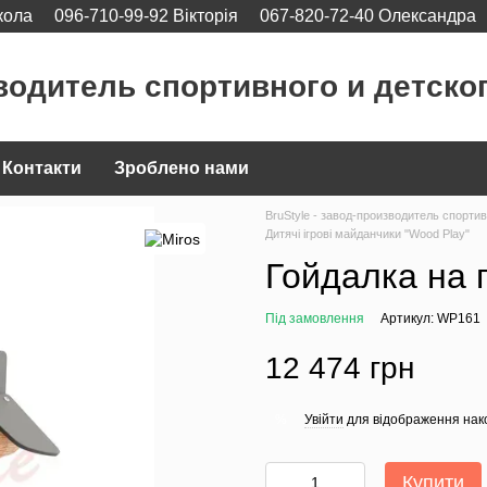
кола
096-710-99-92 Вікторія
067-820-72-40 Олександра
водитель спортивного и детско
Контакти
Зроблено нами
BruStyle - завод-производитель спорти
Дитячі ігрові майданчики "Wood Play"
Гойдалка на 
Під замовлення
Артикул: WP161
12 474 грн
Увійти
для відображення нак
%
Купити