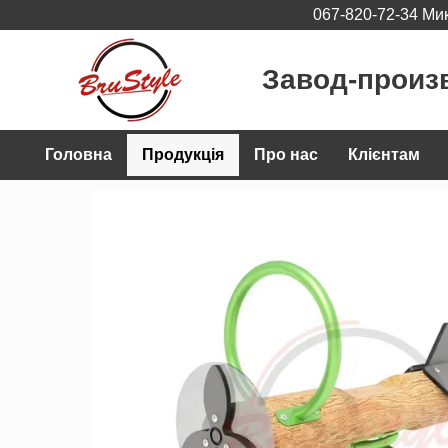
067-820-72-34 Ми
Перейти до основного контенту
Завод-произ
Головна
Продукція
Про нас
Клієнтам