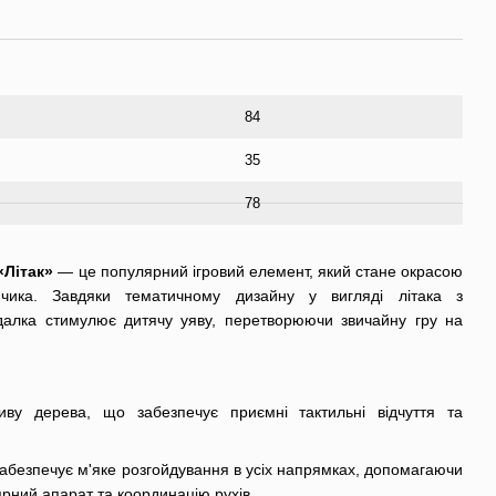
84
35
78
«Літак»
— це популярний ігровий елемент, який стане окрасою
нчика. Завдяки тематичному дизайну у вигляді літака з
далка стимулює дитячу уяву, перетворюючи звичайну гру на
ву дерева, що забезпечує приємні тактильні відчуття та
абезпечує м'яке розгойдування в усіх напрямках, допомагаючи
ярний апарат та координацію рухів.