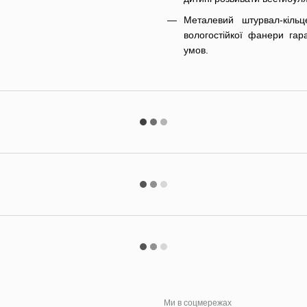
Металевий штурвал-кіль
вологостійкої фанери гар
умов.
Ми в соцмережах