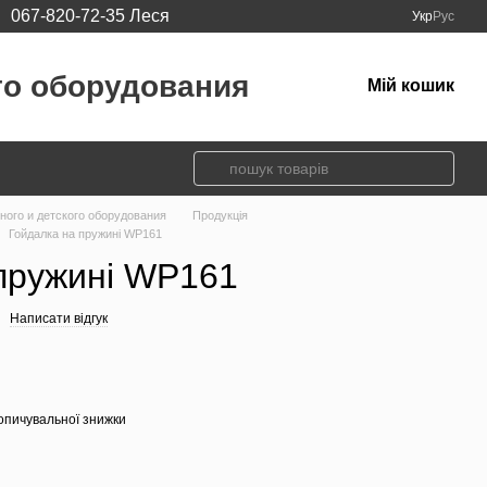
067-820-72-35 Леся
Укр
Рус
го оборудования
Мій кошик
вного и детского оборудования
Продукція
Гойдалка на пружині WP161
пружині WP161
Написати відгук
опичувальної знижки