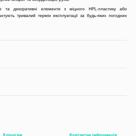
це та декоративні елементи з міцного HPL-пластику або
антують тривалий термін експлуатації за будь-яких погодних
Клієнтам
Контактна інформація