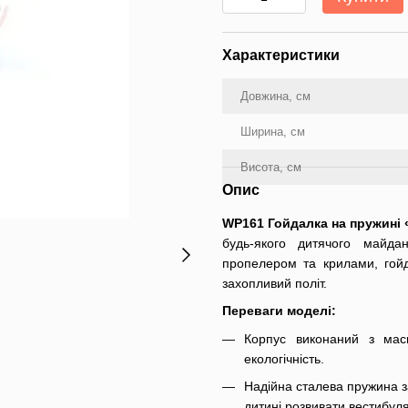
Характеристики
Довжина, см
Ширина, см
Висота, см
Опис
WP161 Гойдалка на пружині 
будь-якого дитячого майда
пропелером та крилами, гой
захопливий політ.
Переваги моделі:
Корпус виконаний з маси
екологічність.
Надійна сталева пружина з
дитині розвивати вестибул