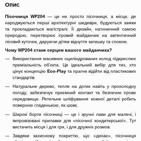
Опис
Пісочниця WP204
— це не просто пісочниця, а місце, де
народжуються перші архітектурні шедеври, будуються замки
та прокладаються магістралі. Її дизайн, натхненний самою
природою, перетворює ігровий майданчик на автентичний
лісовий куточок, даруючи дітям відчуття затишку та спокою.
Чому WP204 стане серцем вашого майданчика?
Використання масивних оциліндрованих колод підкреслює
преміальність об'єкта. Це ідеальний вибір для тих, хто
цінує концепцію
Eco-Play
та прагне відійти від пластикових
стандартів.
Натуральне дерево, тепле на дотик навіть у прохолодну
погоду, забезпечує приємний контакт та безпечне ігрове
середовище. Ретельне шліфування кожної деталі робить
поверхню гладенькою, як шовк.
Широкі борти пісочниці — це і зручні лави для малечі, і
імпровізовані прилавки для «пісочної кондитерської». Тут
вистачить місця і для гри, і для дружніх розмов.
Завдяки захисному покриттю, що «дихає», пісочниця