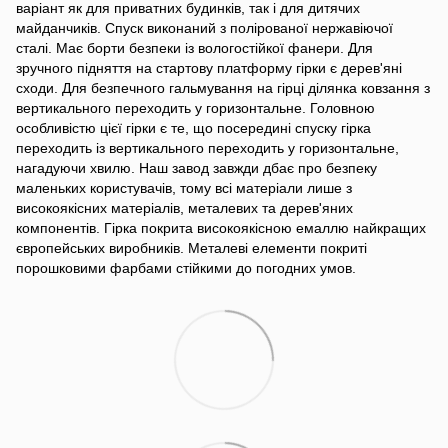
варіант як для приватних будинків, так і для дитячих
майданчиків. Спуск виконаний з полірованої нержавіючої
сталі. Має борти безпеки із вологостійкої фанери. Для
зручного підняття на стартову платформу гірки є дерев'яні
сходи. Для безпечного гальмування на гірці ділянка ковзання з
вертикального переходить у горизонтальне. Головною
особливістю цієї гірки є те, що посередині спуску гірка
переходить із вертикального переходить у горизонтальне,
нагадуючи хвилю. Наш завод завжди дбає про безпеку
маленьких користувачів, тому всі матеріали лише з
високоякісних матеріалів, металевих та дерев'яних
компонентів. Гірка покрита високоякісною емаллю найкращих
європейських виробників. Металеві елементи покриті
порошковими фарбами стійкими до погодних умов.