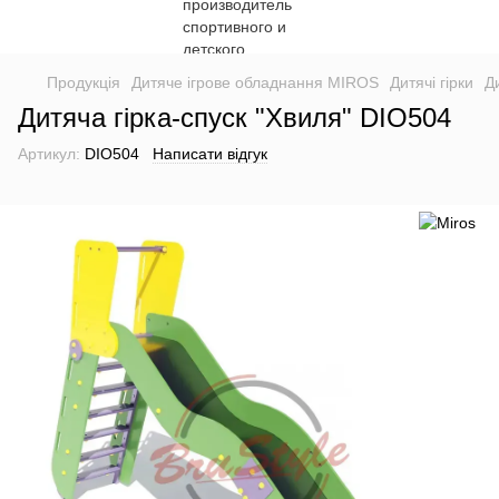
Продукція
Дитяче ігрове обладнання MIROS
Дитячі гірки
Д
Дитяча гірка-спуск "Хвиля" DIO504
Артикул:
DIO504
Написати відгук