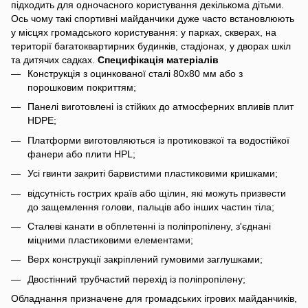
підходить для одночасного користування декількома дітьми.
Ось чому такі спортивні майданчики дуже часто встановлюють
у місцях громадського користування: у парках, скверах, на
території багатоквартирних будинків, стадіонах, у дворах шкіл
та дитячих садках.
Специфікація матеріалів
Конструкція з оцинкованої сталі 80х80 мм або з
порошковим покриттям;
Панелі виготовлені із стійких до атмосферних впливів плит
HDPE;
Платформи виготовляються із протиковзкої та водостійкої
фанери або плити HPL;
Усі гвинти закриті барвистими пластиковими кришками;
відсутність гострих країв або щілин, які можуть призвести
до защемлення голови, пальців або інших частин тіла;
Сталеві канати в обплетенні із поліпропілену, з'єднані
міцними пластиковими елементами;
Верх конструкції закріплений гумовими заглушками;
Двостінний трубчастий перехід із поліпропілену;
Обладнання призначене для громадських ігрових майданчиків,