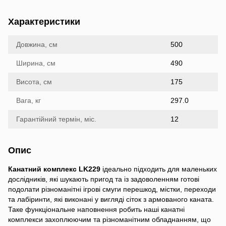
Характеристики
Довжина, см
500
Ширина, см
490
Висота, см
175
Вага, кг
297.0
Гарантійний термін, міс.
12
Опис
Канатний комплекс LK229
ідеально підходить для маленьких
дослідників, які шукають пригод та із задоволенням готові
подолати різноманітні ігрові смуги перешкод, містки, переходи
та лабіринти, які виконані у вигляді сіток з армованого каната.
Таке функціональне наповнення робить наші канатні
комплекси захоплюючим та різноманітним обладнанням, що