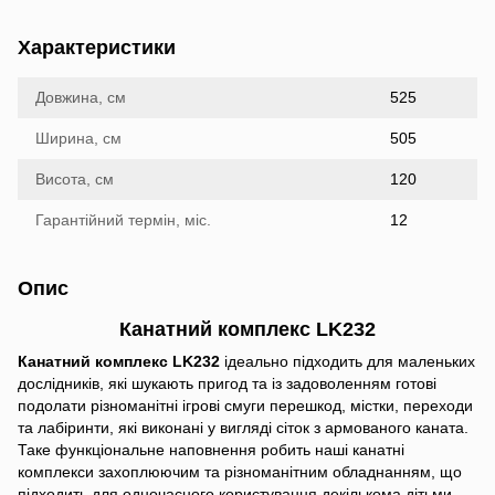
Характеристики
Довжина, см
525
Ширина, см
505
Висота, см
120
Гарантійний термін, міс.
12
Опис
Канатний комплекс LK232
Канатний комплекс LK232
ідеально підходить для маленьких
дослідників, які шукають пригод та із задоволенням готові
подолати різноманітні ігрові смуги перешкод, містки, переходи
та лабіринти, які виконані у вигляді сіток з армованого каната.
Таке функціональне наповнення робить наші канатні
комплекси захоплюючим та різноманітним обладнанням, що
підходить для одночасного користування декількома дітьми.