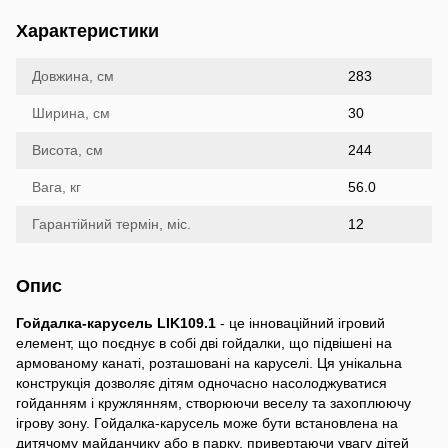
Характеристики
Довжина, см
283
Ширина, см
30
Висота, см
244
Вага, кг
56.0
Гарантійний термін, міс.
12
Опис
Гойдалка-карусель LIK109.1
- це інноваційний ігровий
елемент, що поєднує в собі дві гойдалки, що підвішені на
армованому канаті, розташовані на каруселі. Ця унікальна
конструкція дозволяє дітям одночасно насолоджуватися
гойданням і кружлянням, створюючи веселу та захоплюючу
ігрову зону. Гойдалка-карусель може бути встановлена на
дитячому майданчику або в парку, привертаючи увагу дітей