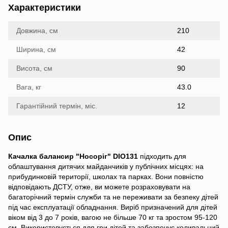
Характеристики
Довжина, см
210
Ширина, см
42
Висота, см
90
Вага, кг
43.0
Гарантійний термін, міс.
12
Опис
Качалка балансир "Носоріг" DIO131
підходить для
облаштування дитячих майданчиків у публічних місцях: на
прибудинковій території, школах та парках. Вони повністю
відповідають ДСТУ, отже, ви можете розраховувати на
багаторічний термін служби та не переживати за безпеку дітей
під час експлуатації обладнання. Виріб призначений для дітей
віком від 3 до 7 років, вагою не більше 70 кг та зростом 95-120
см. Використовується для гри дітей та забезпечує коливальний