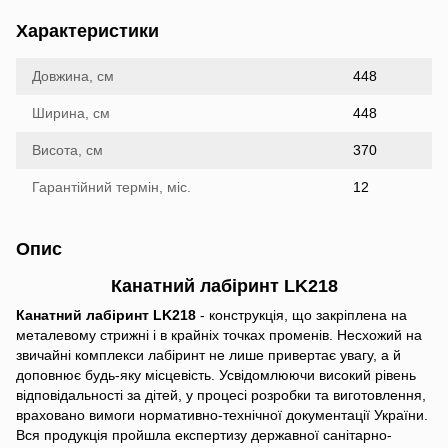
Характеристики
Довжина, см
448
Ширина, см
448
Висота, см
370
Гарантійний термін, міс.
12
Опис
Канатний лабіринт LK218
Канатний лабіринт LK218
- конструкція, що закріплена на
металевому стрижні і в крайніх точках променів. Несхожий на
звичайні комплекси лабіринт не лише привертає увагу, а й
доповнює будь-яку місцевість. Усвідомлюючи високий рівень
відповідальності за дітей, у процесі розробки та виготовлення,
враховано вимоги нормативно-технічної документації України.
Вся продукція пройшла експертизу державної санітарно-