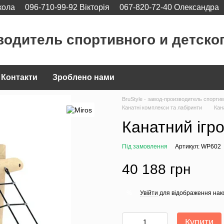
кола
096-710-99-92 Вікторія
067-820-72-40 Олександра
водитель спортивного и детско
Контакти
Зроблено нами
BruStyle - завод-производитель спорти
Канатні комплекси та лабіринти
Кан
Канатний ігр
Під замовлення
Артикул: WP602
40 188 грн
Увійти
для відображення нак
%
Купити