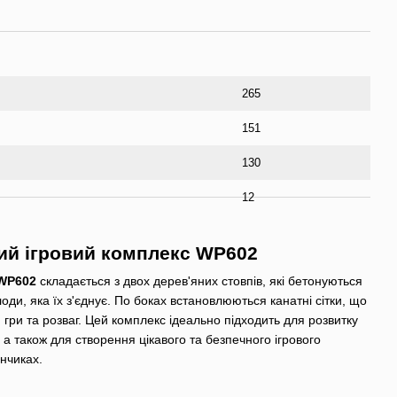
265
151
130
12
ий ігровий комплекс WP602
 WP602
складається з двох дерев'яних стовпів, які бетонуються
оди, яка їх з'єднує. По боках встановлюються канатні сітки, що
 гри та розваг. Цей комплекс ідеально підходить для розвитку
й, а також для створення цікавого та безпечного ігрового
нчиках.