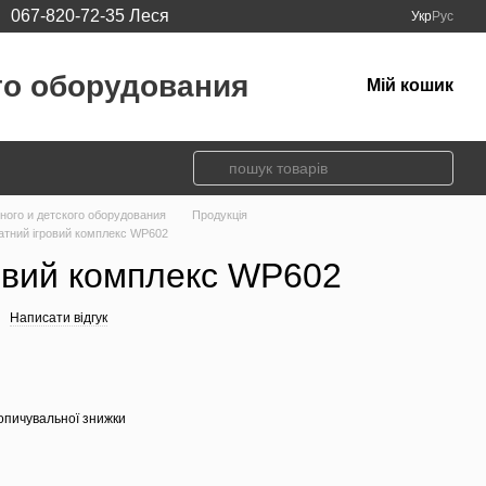
067-820-72-35 Леся
Укр
Рус
го оборудования
Мій кошик
вного и детского оборудования
Продукція
атний ігровий комплекс WP602
овий комплекс WP602
Написати відгук
опичувальної знижки