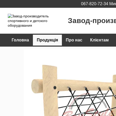
067-820-72-34 Ми
Перейти до основного контенту
Завод-произ
Головна
Продукція
Про нас
Клієнтам