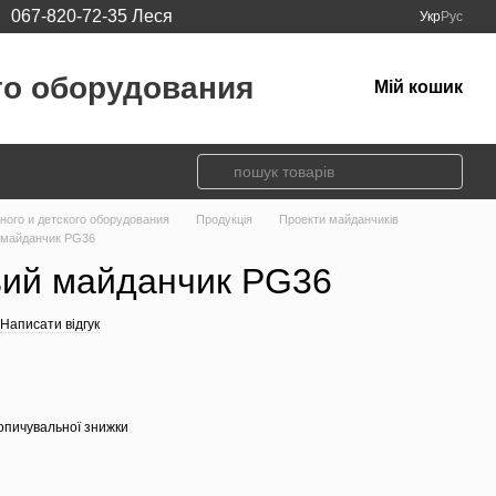
067-820-72-35 Леся
Укр
Рус
го оборудования
Мій кошик
вного и детского оборудования
Продукція
Проекти майданчиків
й майданчик PG36
вий майданчик PG36
Написати відгук
опичувальної знижки