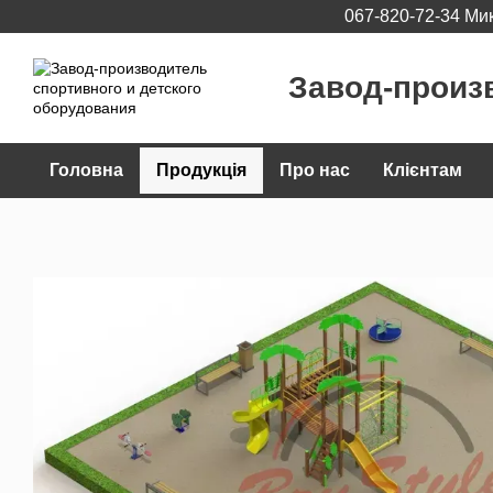
067-820-72-34 Ми
Перейти до основного контенту
Завод-произ
Головна
Продукція
Про нас
Клієнтам