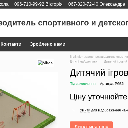
кола
096-710-99-92 Вікторія
067-820-72-40 Олександра
водитель спортивного и детско
Контакти
Зроблено нами
BruStyle - завод-производитель спорти
Дитячі майданчики
Дитячий ігрови
Дитячий ігро
Під замовлення
Артикул: PG36
Ціну уточнюйте
Увійти
для відображення нак
%
Дізнатися ціну