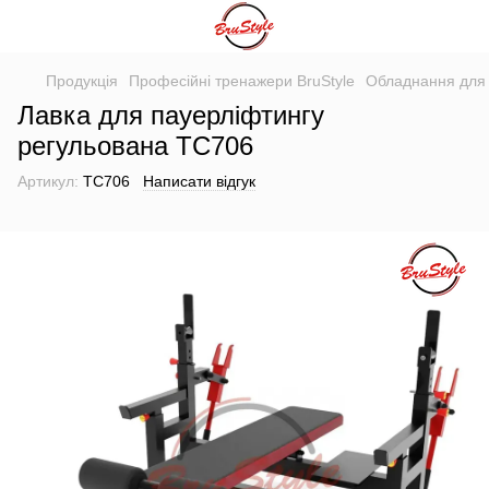
Продукція
Професійні тренажери BruStyle
Обладнання для 
Лавка для пауерліфтингу
регульована TC706
Артикул:
TC706
Написати відгук