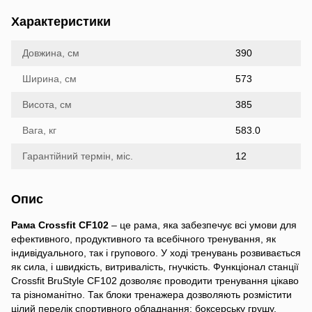
Характеристики
Довжина, см
390
Ширина, см
573
Висота, см
385
Вага, кг
583.0
Гарантійний термін, міс.
12
Опис
Рама Crossfit CF102
– це рама, яка забезпечує всі умови для
ефективного, продуктивного та всебічного тренування, як
індивідуального, так і групового. У ході тренувань розвивається
як сила, і швидкість, витривалість, гнучкість. Функціонал станції
Crossfit BruStyle CF102 дозволяє проводити тренування цікаво
та різноманітно. Так блоки тренажера дозволяють розмістити
цілий перелік спортивного обладнання: боксерську грушу,