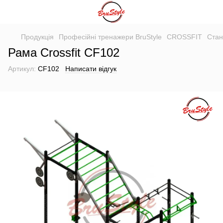
Продукція
Професійні тренажери BruStyle
CROSSFIT
Стан
Рама Crossfit CF102
Артикул:
CF102
Написати відгук