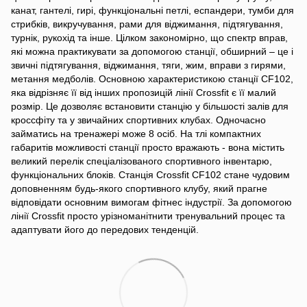
канат, гантелі, гирі, функціональні петлі, еспандери, тумби для
стрибків, викручування, рами для віджимання, підтягування,
турнік, рукохід та інше. Цілком закономірно, що спектр вправ,
які можна практикувати за допомогою станції, обширний – це і
звичні підтягування, віджимання, тяги, жим, вправи з гирями,
метання медболів. Основною характеристикою станції CF102,
яка відрізняє її від інших пропозицій лінії Crossfit є її малий
розмір. Це дозволяє встановити станцію у більшості залів для
кроссфіту та у звичайних спортивних клубах. Одночасно
займатись на тренажері може 8 осіб. На тлі компактних
габаритів можливості станції просто вражають - вона містить
великий перелік спеціалізованого спортивного інвентарю,
функціональних блоків. Станція Crossfit CF102 стане чудовим
доповненням будь-якого спортивного клубу, який прагне
відповідати основним вимогам фітнес індустрії. За допомогою
лінії Crossfit просто урізноманітнити тренувальний процес та
адаптувати його до передових тенденцій.