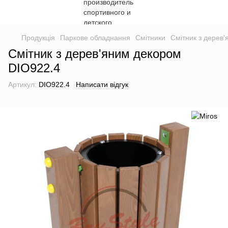
Продукція
Паркове обладнання
Смітники
Смітник з дерев
Смітник з дерев'яним декором
DIO922.4
Артикул:
DIO922.4
Написати відгук