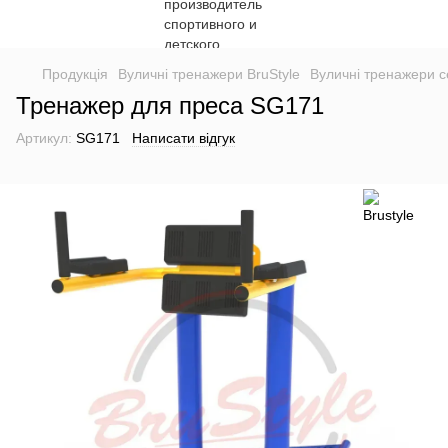
Продукція
Вуличні тренажери BruStyle
Вуличні тренажери се
Тренажер для преса SG171
Артикул:
SG171
Написати відгук