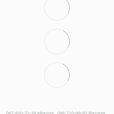
067-820-72-34 Микола
096-710-99-92 Вікторія