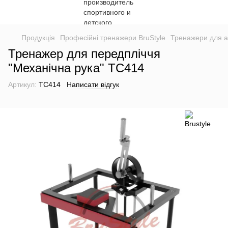
Продукція
Професійні тренажери BruStyle
Тренажери для а
Тренажер для передпліччя
"Механічна рука" TC414
Артикул:
TC414
Написати відгук