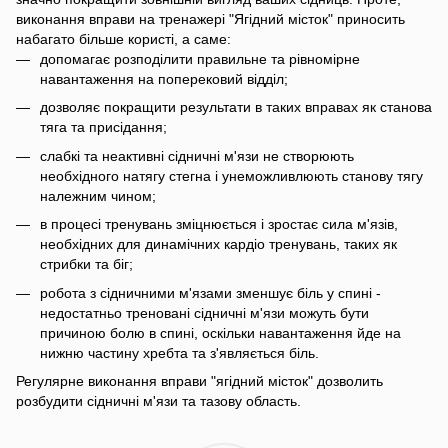
виконання вправи на тренажері "Ягідний місток" приносить
набагато більше користі, а саме:
допомагає розподілити правильне та рівномірне
навантаження на поперековий відділ;
дозволяє покращити результати в таких вправах як станова
тяга та присідання;
слабкі та неактивні сідничні м'язи не створюють
необхідного натягу стегна і унеможливлюють станову тягу
належним чином;
в процесі тренувань зміцнюється і зростає сила м'язів,
необхідних для динамічних кардіо тренувань, таких як
стрибки та біг;
робота з сідничними м'язами зменшує біль у спині -
недостатньо треновані сідничні м'язи можуть бути
причиною болю в спині, оскільки навантаження йде на
нижню частину хребта та з'являється біль.
Регулярне виконання вправи "ягідний місток" дозволить
розбудити сідничні м'язи та тазову область.