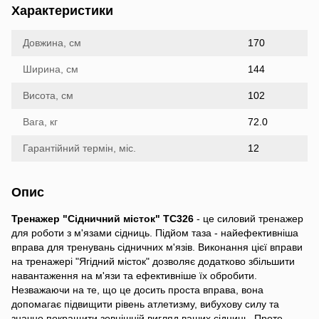
Характеристики
Довжина, см
170
Ширина, см
144
Висота, см
102
Вага, кг
72.0
Гарантійний термін, міс.
12
Опис
Тренажер "Сідничний місток" TC326
- це силовий тренажер
для роботи з м'язами сідниць. Підйом таза - найефективніша
вправа для тренувань сідничних м'язів. Виконання цієї вправи
на тренажері "Ягідний місток" дозволяє додатково збільшити
навантаження на м'язи та ефективніше їх обробити.
Незважаючи на те, що це досить проста вправа, вона
допомагає підвищити рівень атлетизму, вибухову силу та
значно покращити зовнішній вигляд ваших сідниць. Проте,