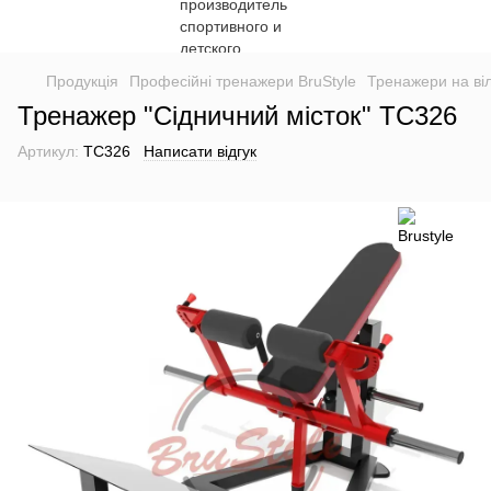
Продукція
Професійні тренажери BruStyle
Тренажери на віл
Тренажер "Сідничний місток" TC326
Артикул:
TC326
Написати відгук