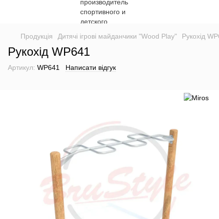
Продукція
Дитячі ігрові майданчики "Wood Play"
Рукохід WP
Рукохід WP641
Артикул:
WP641
Написати відгук