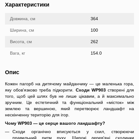
Характеристики
Довжина, см
364
Ширина, см
100
Висота, см
262
Вага, кг
154.0
Опис
Кожен пагорб на дитячому майданчику — це маленька гора,
яку обов'язково треба підкорити.
Сходи
WP903
створені для
того, щоб цей шлях був не лише цікавим, а й максимально
зручним. Це естетичний та функціональний «місток» між
землею та вершиною, який перетворює ландшафт на
нескінченну територію для ігор.
Чому WP903 — це серце вашого ландшафту?
Сходи органічно вписуються у схил, створюючи
правильний ритм руху. Широкі дерев'яні сходинки