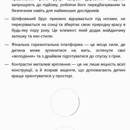
запрошують до підйому, роблячи його передбачуваним та
безпечним навіть для найменших дослідників.
Шліфований брус приємно відчувається під ногами, не
перегрівається на сонці та зберігає свою природну красу в
будь-яку пору року. Це елемент, який додає майданчику
затишку та еко-стилю.
Фінальна горизонтальна платформа — це місце сили, де
дитина може зупинитися на мить, оглянути свої
«володіння» та з драйвом підготуватися до спуску з гірки.
Контрастні металеві кріплення — це не лише міцність всієї
конструкції, а й яскраві акценти, що допомагають дитині
краще орієнтуватися у просторі.