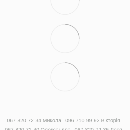
067-820-72-34 Микола
096-710-99-92 Вікторія
067-820-72-40 Олександра
067-820-72-35 Леся