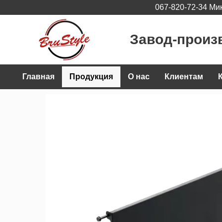
067-820-72-34 Ми
Перейти к основному контенту
Завод-произ
Главная
Продукция
О нас
Клиентам