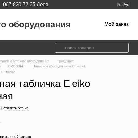
067-820-72-35 Леся
Укр
Рус
го оборудования
Мой заказ
ивного и детского оборудования
Продукция
e
CROSSFIT
Навесное оборудование CrossFit
ra, черная
ая табличка Eleiko
ная
Оставить отзыв
е
пительной скидки