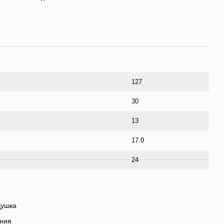
127
30
13
17.0
24
душка
ения