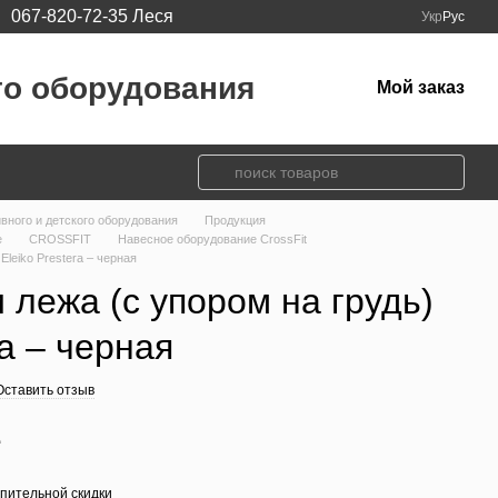
067-820-72-35 Леся
Укр
Рус
го оборудования
Мой заказ
ивного и детского оборудования
Продукция
e
CROSSFIT
Навесное оборудование CrossFit
Eleiko Prestera – черная
 лежа (с упором на грудь)
ra – черная
Оставить отзыв
е
пительной скидки