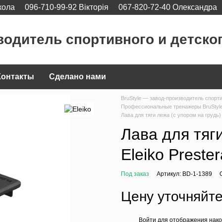
кола
096-710-99-92 Вікторія
067-820-72-40 Олександра
водитель спортивного и детско
Контакты
Сделано нами
BruStyle — завод-производитель спорт
Профессиональные тренажеры BruStyl
Лава для тяги лежа (с упором на грудь) 
Лава для тяги
Eleiko Preste
Под заказ
Артикул: BD-1-1389
Цену уточняйт
Войти
для отображения нако
%