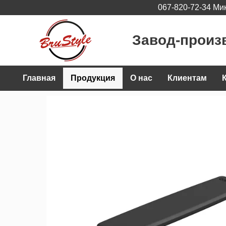
067-820-72-34 Ми
Перейти к основному контенту
Завод-произ
Главная
Продукция
О нас
Клиентам