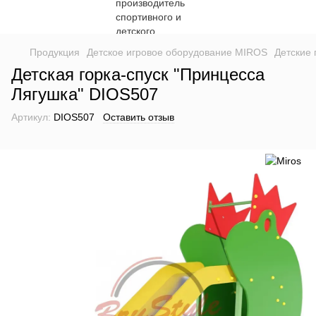
Продукция
Детское игровое оборудование MIROS
Детские 
Детская горка-спуск "Принцесса
Лягушка" DIOS507
Артикул:
DIOS507
Оставить отзыв