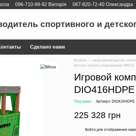
кола
096-710-99-92 Вікторія
067-820-72-40 Олександра
водитель спортивного и детско
Контакты
Сделано нами
BruStyle — завод-производитель спорт
Детское игровое оборудование MIROS
Игровой комп
DIO416HDPE
Под заказ
Артикул: DIO416HDPE
225 328 грн
Войти
для отображения нако
%