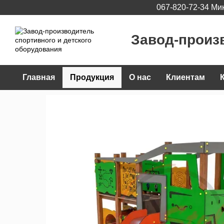
067-820-72-34 Ми
Перейти к основному контенту
Завод-произ
Главная
Продукция
О нас
Клиентам