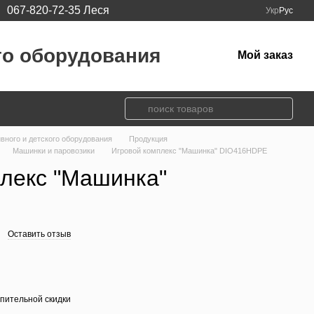
067-820-72-35 Леся
Укр
Рус
го оборудования
Мой заказ
ивного и детского оборудования
Продукция
Машинки и паровозики
Игровой комплекс "Машинка" DIO416HDPE
лекс "Машинка"
Оставить отзыв
пительной скидки