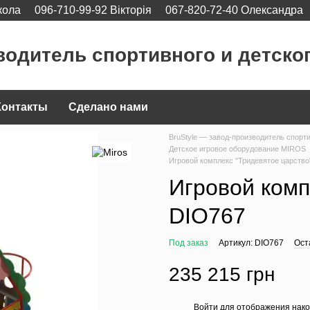
кола
096-710-99-92 Вікторія
067-820-72-40 Олександра
водитель спортивного и детско
Контакты
Сделано нами
BruStyle — завод-производитель спорт
Детское игровое оборудование MIROS
Игровой комплекс "Тридевятое царство
Игровой комп
DIO767
Под заказ
Артикул: DIO767
Ост
235 215 грн
Войти
для отображения нако
%