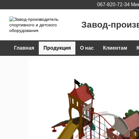
067-820-72-34 Ми
Перейти к основному контенту
Завод-произ
Главная
Продукция
О нас
Клиентам