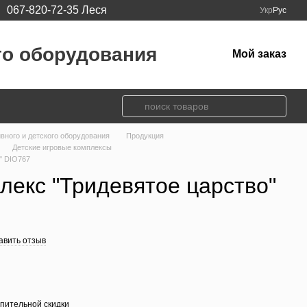
067-820-72-35 Леся
Укр
Рус
го оборудования
Мой заказ
ивного и детского оборудования
Продукция
Детские игровые комплексы
" DIO767
лекс "Тридевятое царство"
авить отзыв
пительной скидки