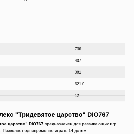
736
407
381
621.0
12
лекс "Тридевятое царство" DIO767
тое царство" DIO767
предназначен для развивающих игр
ет. Позволяет одновременно играть 14 детям.