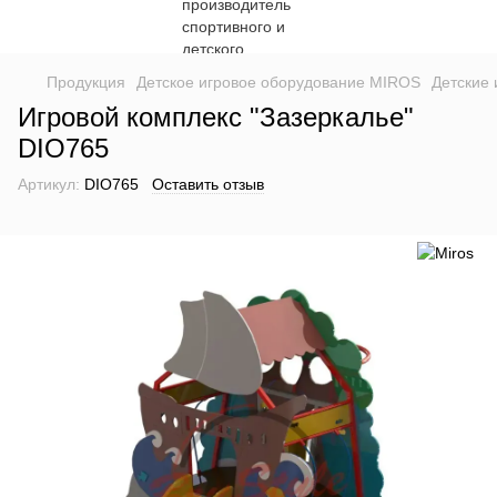
Продукция
Детское игровое оборудование MIROS
Детские
Игровой комплекс "Зазеркалье"
DIO765
Артикул:
DIO765
Оставить отзыв