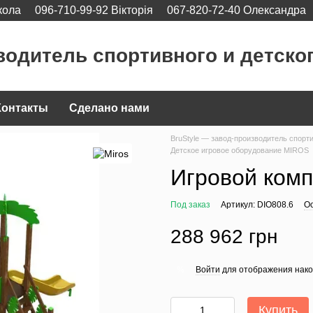
кола
096-710-99-92 Вікторія
067-820-72-40 Олександра
водитель спортивного и детско
Контакты
Сделано нами
BruStyle — завод-производитель спорт
Детское игровое оборудование MIROS
Игровой комп
Под заказ
Артикул: DIO808.6
Ос
288 962 грн
Войти
для отображения нако
%
Купить