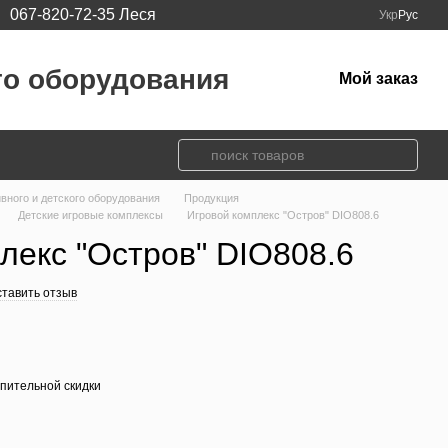
067-820-72-35 Леся
Укр
Рус
го оборудования
Мой заказ
ивного и детского оборудования
Продукция
Детские игровые комплексы
Игровой комплекс "Остров" DIO808.6
лекс "Остров" DIO808.6
тавить отзыв
пительной скидки