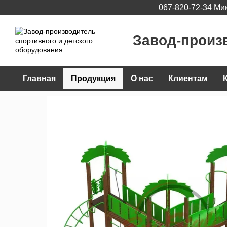
067-820-72-34 Ми
Перейти к основному контенту
Завод-произ
Главная
Продукция
О нас
Клиентам