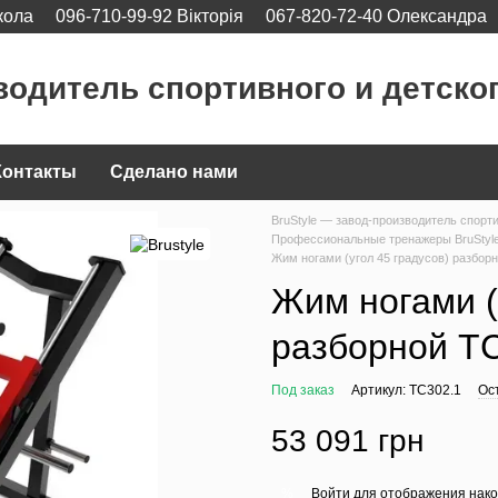
кола
096-710-99-92 Вікторія
067-820-72-40 Олександра
водитель спортивного и детско
Контакты
Сделано нами
BruStyle — завод-производитель спорт
Профессиональные тренажеры BruStyl
Жим ногами (угол 45 градусов) разбор
Жим ногами (
разборной T
Под заказ
Артикул: TC302.1
Ос
53 091 грн
Войти
для отображения нако
%