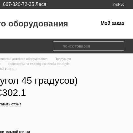
067-820-72-35 Леся
Укр
Рус
го оборудования
Мой заказ
ивного и детского оборудования
Продукция
e
Тренажеры на свободных весах BruStyle
ной TC302.1
угол 45 градусов)
C302.1
тавить отзыв
пительной скидки