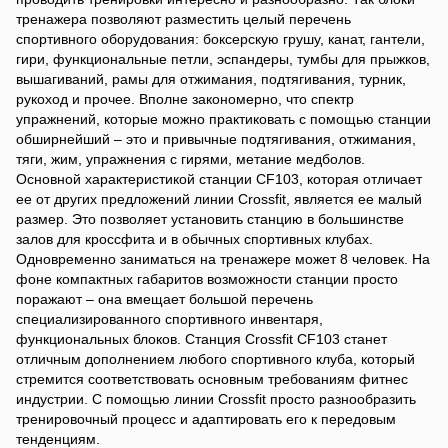
тренажера позволяют разместить целый перечень
спортивного оборудования: боксерскую грушу, канат, гантели,
гири, функциональные петли, эспандеры, тумбы для прыжков,
вышагиваний, рамы для отжимания, подтягивания, турник,
рукоход и прочее. Вполне закономерно, что спектр
упражнений, которые можно практиковать с помощью станции
обширнейший – это и привычные подтягивания, отжимания,
тяги, жим, упражнения с гирями, метание медболов.
Основной характеристикой станции CF103, которая отличает
ее от других предложений линии Crossfit, является ее малый
размер. Это позволяет установить станцию в большинстве
залов для кроссфита и в обычных спортивных клубах.
Одновременно заниматься на тренажере может 8 человек. На
фоне компактных габаритов возможности станции просто
поражают – она вмещает большой перечень
специализированного спортивного инвентаря,
функциональных блоков. Станция Crossfit CF103 станет
отличным дополнением любого спортивного клуба, который
стремится соответствовать основным требованиям фитнес
индустрии. С помощью линии Crossfit просто разнообразить
тренировочный процесс и адаптировать его к передовым
тенденциям.