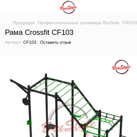
Продукция
Профессиональные тренажеры BruStyle
CROSS
Рама Crossfit CF103
Артикул:
CF103
Оставить отзыв