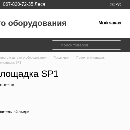
067-820-72-35 Леся
Укр
Рус
го оборудования
Мой заказ
ивного и детского оборудования
Продукция
Проекты площадок
 площадка SP1
площадка SP1
ть отзыв
е
пительной скидки