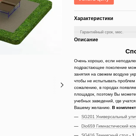
Характеристики
Гарантийный срок, мес.
Описание
Сп
Очень хорошо, если неподалек
подрастающее поколение може
занятия на свежем воздухе ук
чтобы не испытывать проблем с
сожалению, в городах появля
площадок, поэтому Вы можете 
учебных заведений, где учатс
Вашему желанию.
В комплек
SG201 Универсальный ули
Dio659 Гимнастический ко
SG416 Теннисный стол
- 1 