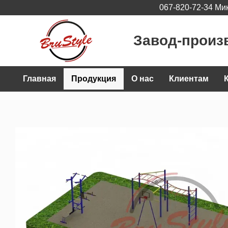
067-820-72-34 Ми
Перейти к основному контенту
Завод-произ
Главная
Продукция
О нас
Клиентам