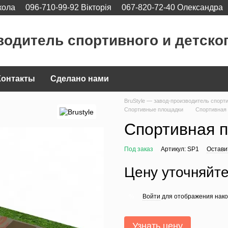
кола
096-710-99-92 Вікторія
067-820-72-40 Олександра
водитель спортивного и детско
Контакты
Сделано нами
BruStyle — завод-производитель спорт
Спортивные площадки
Спортивная
Спортивная 
Под заказ
Артикул: SP1
Остави
Цену уточняйт
Войти
для отображения нако
%
Узнать цену