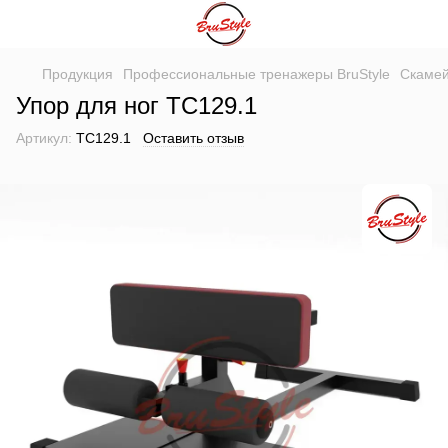
Продукция
Профессиональные тренажеры BruStyle
Скамей
Упор для ног TC129.1
Артикул:
TC129.1
Оставить отзыв