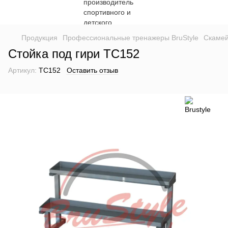
Продукция
Профессиональные тренажеры BruStyle
Скамей
Стойка под гири TC152
Артикул:
TC152
Оставить отзыв