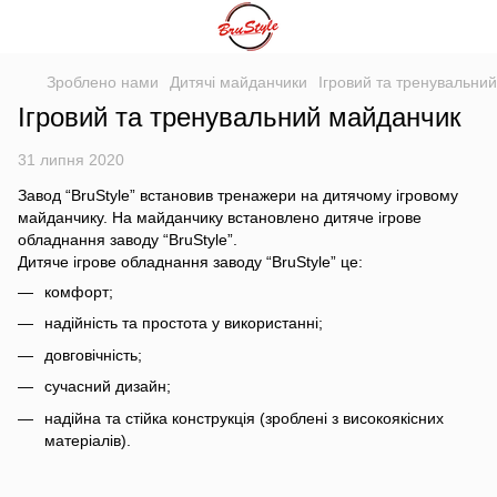
Зроблено нами
Дитячі майданчики
Ігровий та тренувальни
Ігровий та тренувальний майданчик
31 липня 2020
Завод “BruStyle” встановив тренажери на дитячому ігровому
майданчику. На майданчику встановлено дитяче ігрове
обладнання заводу “BruStyle”.
Дитяче ігрове обладнання заводу “BruStyle” це:
комфорт;
надійність та простота у використанні;
довговічність;
сучасний дизайн;
надійна та стійка конструкція (зроблені з високоякісних
матеріалів).