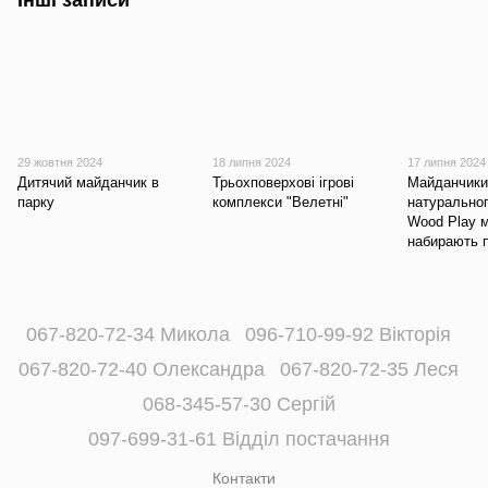
Інші записи
29 жовтня 2024
18 липня 2024
17 липня 2024
Дитячий майданчик в
Трьохповерхові ігрові
Майданчики 
парку
комплекси "Велетні"
натурально
Wood Play 
набирають 
067-820-72-34 Микола
096-710-99-92 Вікторія
067-820-72-40 Олександра
067-820-72-35 Леся
068-345-57-30 Сергій
097-699-31-61 Відділ постачання
Контакти