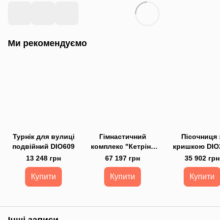
Ми рекомендуємо
Турнік для вулиці
Гімнастичний
Пісочниця 
подвійний DIO609
комплекс "Кетрін"
кришкою DIO
DIO678
13 248 грн
67 197 грн
35 902 грн
Купити
Купити
Купити