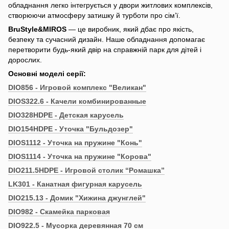
обладнання легко інтегрується у двори житлових комплексів,
створюючи атмосферу затишку й турботи про сім’ї.
BruStyle&MIROS
— це виробник, який дбає про якість,
безпеку та сучасний дизайн. Наше обладнання допомагає
перетворити будь-який двір на справжній парк для дітей і
дорослих.
Основні моделі серії:
DIO856 - Игровой комплекс "Великан"
DIOS322.6 - Качели комбинированные
DIO328HDPE - Детская карусель
DIO154HDPE - Уточка "Бульдозер"
DIOS1112 - Уточка на пружине "Конь"
DIOS1114 - Уточка на пружине "Корова"
DIO211.5HDPE - Игровой столик “Ромашка”
LK301 - Канатная фигурная карусель
DIO215.13 - Домик "Хижина джунглей"
DIO982 - Скамейка парковая
DIO922.5 - Мусорка деревянная 70 см