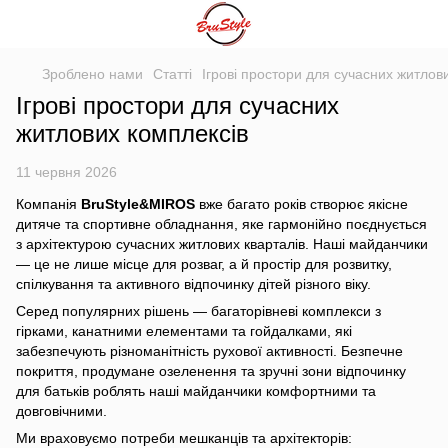
Зроблено нами
Статті
Ігрові простори для сучасних житлов
Ігрові простори для сучасних
житлових комплексів
11 червня 2026
Компанія
BruStyle&MIROS
вже багато років створює якісне
дитяче та спортивне обладнання, яке гармонійно поєднується
з архітектурою сучасних житлових кварталів. Наші майданчики
— це не лише місце для розваг, а й простір для розвитку,
спілкування та активного відпочинку дітей різного віку.
Серед популярних рішень — багаторівневі комплекси з
гірками, канатними елементами та гойдалками, які
забезпечують різноманітність рухової активності. Безпечне
покриття, продумане озеленення та зручні зони відпочинку
для батьків роблять наші майданчики комфортними та
довговічними.
Ми враховуємо потреби мешканців та архітекторів: