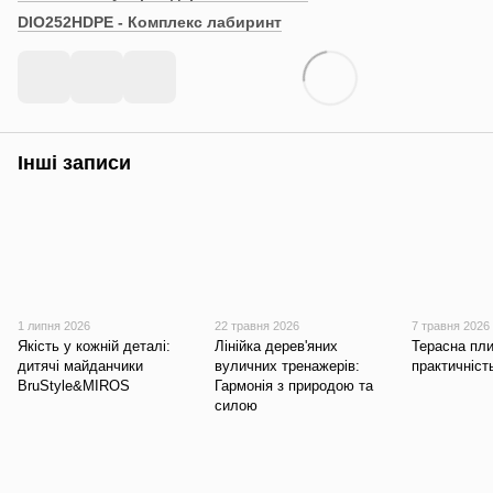
DIO252HDPE - Комплекс лабиринт
Інші записи
1 липня 2026
22 травня 2026
7 травня 2026
Якість у кожній деталі:
Лінійка дерев'яних
Терасна пли
дитячі майданчики
вуличних тренажерів:
практичніст
BruStyle&MIROS
Гармонія з природою та
силою