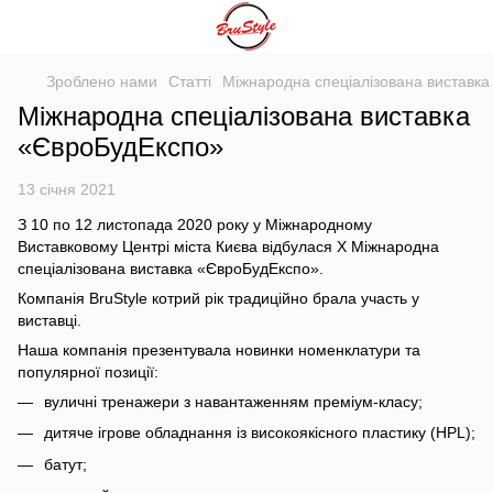
Зроблено нами
Статті
Міжнародна спеціалізована виставк
Міжнародна спеціалізована виставка
«ЄвроБудЕкспо»
13 січня 2021
З 10 по 12 листопада 2020 року у Міжнародному
Виставковому Центрі міста Києва відбулася Х Міжнародна
спеціалізована виставка «ЄвроБудЕкспо».
Компанія BruStyle котрий рік традиційно брала участь у
виставці.
Наша компанія презентувала новинки номенклатури та
популярної позиції:
вуличні тренажери з навантаженням преміум-класу;
дитяче ігрове обладнання із високоякісного пластику (HPL);
батут;