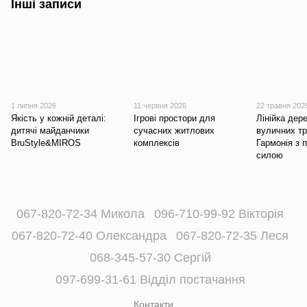
Інші записи
1 липня 2026
11 червня 2026
22 травня 202
Якість у кожній деталі:
Ігрові простори для
Лінійка дер
дитячі майданчики
сучасних житлових
вуличних тр
BruStyle&MIROS
комплексів
Гармонія з 
силою
067-820-72-34 Микола
096-710-99-92 Вікторія
067-820-72-40 Олександра
067-820-72-35 Леся
068-345-57-30 Сергій
097-699-31-61 Відділ постачання
Контакти